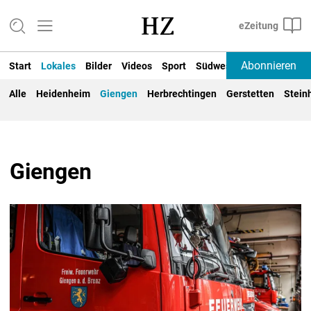
Abonnieren
Start
Lokales
Bilder
Videos
Sport
Südwest
Deutschland un
Alle
Heidenheim
Giengen
Herbrechtingen
Gerstetten
Stein
Giengen