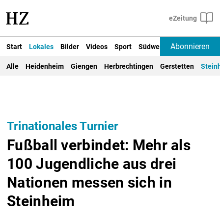
Abonnieren
Start
Lokales
Bilder
Videos
Sport
Südwest
Deutschland un
Alle
Heidenheim
Giengen
Herbrechtingen
Gerstetten
Stein
Trinationales Turnier
Fußball verbindet: Mehr als
100 Jugendliche aus drei
Nationen messen sich in
Steinheim