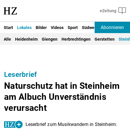
Abonnieren
Start
Lokales
Bilder
Videos
Sport
Südwest
Deutschland un
Alle
Heidenheim
Giengen
Herbrechtingen
Gerstetten
Stein
Leserbrief
Naturschutz hat in Steinheim
am Albuch Unverständnis
verursacht
Leserbrief zum Musikwandern in Steinheim: