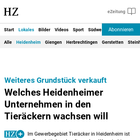
Abonnieren
Start
Lokales
Bilder
Videos
Sport
Südwest
Deutschland un
Alle
Heidenheim
Giengen
Herbrechtingen
Gerstetten
Stein
Weiteres Grundstück verkauft
Welches Heidenheimer
Unternehmen in den
Tieräckern wachsen will
Im Gewerbegebiet Tieräcker in Heidenheim ist