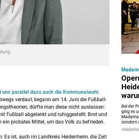
itung.
Madama
Oper
Heid
ei uns parallel dazu auch die Kommunalwahl
.
war
wegs verdaut, begann am 14. Juni die Fußball-
Bei der P
gstheorien, dürfte man diese nicht auslassen:
ging es u
it Fußball abgelenkt und ruhiggestellt. Brot und
Madama B
 ein probates Mittel, um das Volk zu befrieden.
sondern 
Heidenh
: Es ist, auch im Landkreis Heidenheim, die Zeit