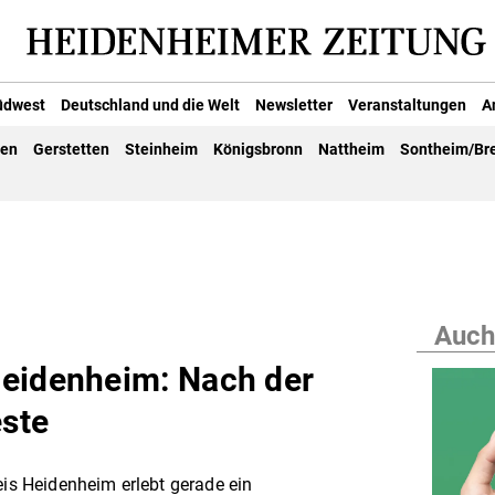
üdwest
Deutschland und die Welt
Newsletter
Veranstaltungen
A
gen
Gerstetten
Steinheim
Königsbronn
Nattheim
Sontheim/Br
Auch
Heidenheim: Nach der
ste
eis Heidenheim erlebt gerade ein