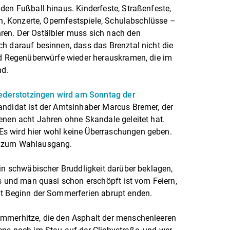
den Fußball hinaus. Kinderfeste, Straßenfeste,
en, Konzerte, Opernfestspiele, Schulabschlüsse –
en. Der Ostälbler muss sich nach den
h darauf besinnen, dass das Brenztal nicht die
und Regenüberwürfe wieder herauskramen, die im
nd.
ederstotzingen wird am Sonntag der
andidat ist der Amtsinhaber Marcus Bremer, der
enen acht Jahren ohne Skandale geleitet hat.
s wird hier wohl keine Überraschungen geben.
o zum Wahlausgang.
 in schwäbischer Bruddligkeit darüber beklagen,
is und man quasi schon erschöpft ist vom Feiern,
it Beginn der Sommerferien abrupt enden.
ommerhitze, die den Asphalt der menschenleeren