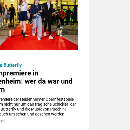
 Butterfly
npremiere in
enheim: wer da war und
um
remiere der Heidenheimer Opernfestspiele 
m nicht nur um das tragische Schicksal der 
utterfly und die Musik von Pucchini, 
auch um sehen und gesehen werden.
eim