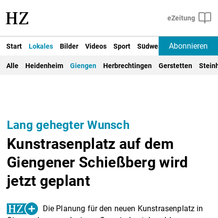
Abonnieren
Start
Lokales
Bilder
Videos
Sport
Südwest
Deutschland un
Alle
Heidenheim
Giengen
Herbrechtingen
Gerstetten
Stein
Lang gehegter Wunsch
Kunstrasenplatz auf dem
Giengener Schießberg wird
jetzt geplant
Die Planung für den neuen Kunstrasenplatz in