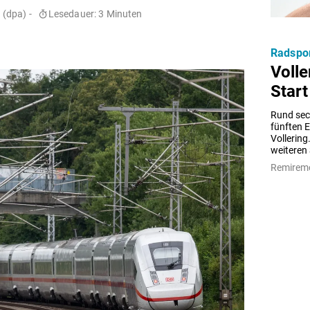
(dpa) -
Lesedauer: 3 Minuten
Radspo
Volle
Start
Rund sech
fünften 
Vollering
weiteren 
Remiremo