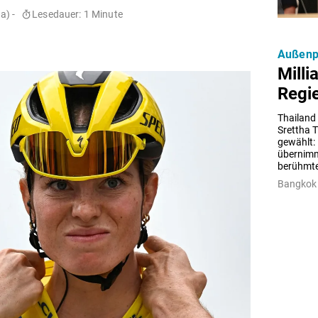
a) -
Lesedauer: 1 Minute
Außenpo
Milli
Regie
Thailand
Srettha T
gewählt: 
übernimm
berühmte
Bangkok 