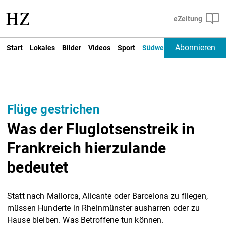
Abonnieren
Start
Lokales
Bilder
Videos
Sport
Südwest
Deutschland un
Flüge gestrichen
Was der Fluglotsenstreik in
Frankreich hierzulande
bedeutet
Statt nach Mallorca, Alicante oder Barcelona zu fliegen,
müssen Hunderte in Rheinmünster ausharren oder zu
Hause bleiben. Was Betroffene tun können.