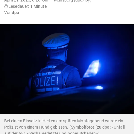
Lesedauer: 1 Minute
Von
dpa
Bei einem Einsatz in Herten am späten Montagabend wurde ein
Polizist von einem Hund gebissen. (Symbolfoto) (zu dpa: «Unfall
auf der A81 - Sechs Verletzte und hoher Schaden»)