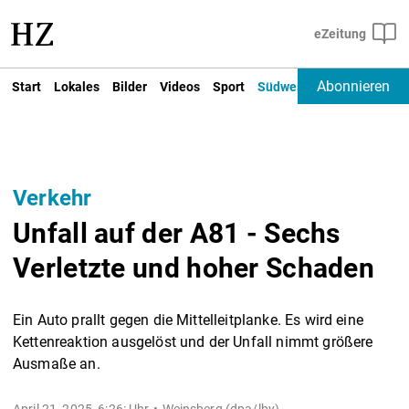
Abonnieren
Start
Lokales
Bilder
Videos
Sport
Südwest
Deutschland un
Verkehr
Unfall auf der A81 - Sechs
Verletzte und hoher Schaden
Ein Auto prallt gegen die Mittelleitplanke. Es wird eine
Kettenreaktion ausgelöst und der Unfall nimmt größere
Ausmaße an.
April 21, 2025, 6:26: Uhr
Weinsberg (dpa/lby) -