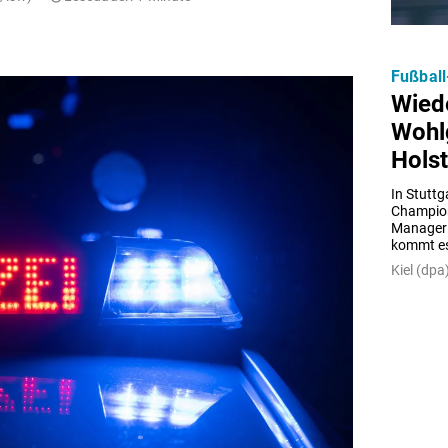
Fußball
Wied
Wohl
Holst
In Stuttg
Champio
Manager a
kommt es
Kiel (dpa)