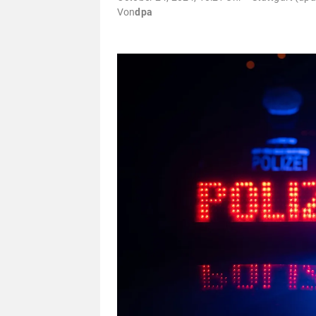
Von
dpa