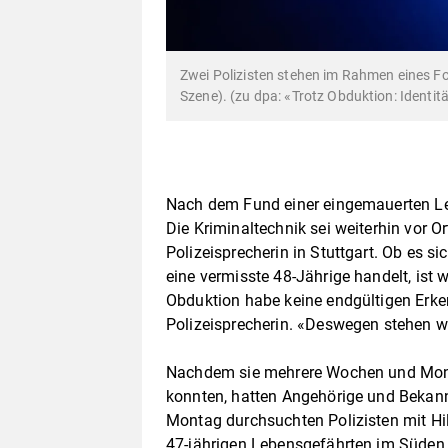
Zwei Polizisten stehen im Rahmen eines Fo
Szene). (zu dpa: «Trotz Obduktion: Identit
Nach dem Fund einer eingemauerten Leic
Die Kriminaltechnik sei weiterhin vor O
Polizeisprecherin in Stuttgart. Ob es 
eine vermisste 48-Jährige handelt, ist 
Obduktion habe keine endgültigen Erkenn
Polizeisprecherin. «Deswegen stehen w
Nachdem sie mehrere Wochen und Monat
konnten, hatten Angehörige und Bekann
Montag durchsuchten Polizisten mit Hi
47-jährigen Lebensgefährten im Süden S