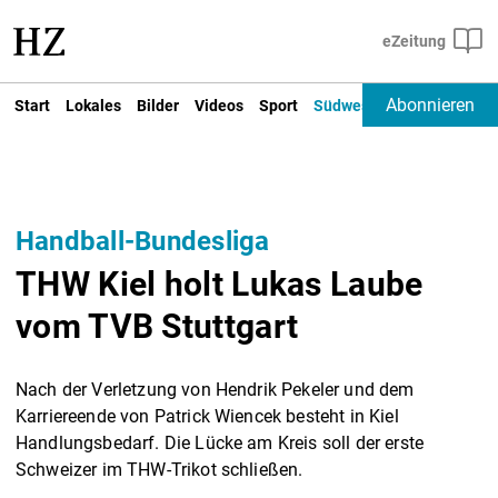
Abonnieren
Start
Lokales
Bilder
Videos
Sport
Südwest
Deutschland un
Handball-Bundesliga
THW Kiel holt Lukas Laube
vom TVB Stuttgart
Nach der Verletzung von Hendrik Pekeler und dem
Karriereende von Patrick Wiencek besteht in Kiel
Handlungsbedarf. Die Lücke am Kreis soll der erste
Schweizer im THW-Trikot schließen.