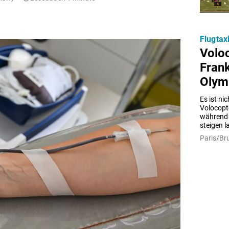
Flugtax
Voloc
Fran
Olym
Es ist ni
Volocopte
während d
steigen l
Paris/Bru