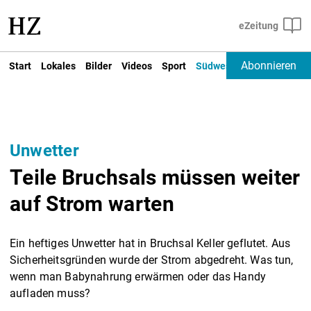
Abonnieren
Start
Lokales
Bilder
Videos
Sport
Südwest
Deutschland un
Unwetter
Teile Bruchsals müssen weiter
auf Strom warten
Ein heftiges Unwetter hat in Bruchsal Keller geflutet. Aus
Sicherheitsgründen wurde der Strom abgedreht. Was tun,
wenn man Babynahrung erwärmen oder das Handy
aufladen muss?