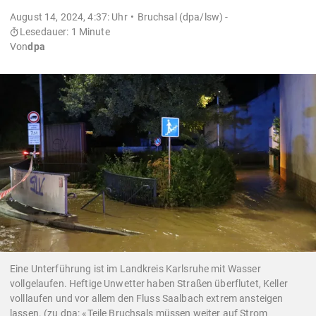
August 14, 2024, 4:37: Uhr
Bruchsal (dpa/lsw) -
Lesedauer: 1 Minute
Von
dpa
Eine Unterführung ist im Landkreis Karlsruhe mit Wasser
vollgelaufen. Heftige Unwetter haben Straßen überflutet, Keller
volllaufen und vor allem den Fluss Saalbach extrem ansteigen
lassen. (zu dpa: «Teile Bruchsals müssen weiter auf Strom