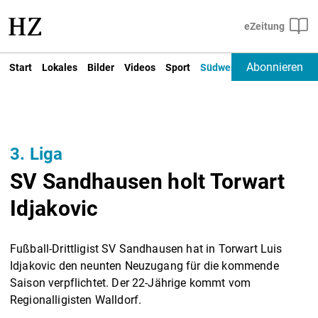
Abonnieren
Start
Lokales
Bilder
Videos
Sport
Südwest
Deutschland un
3. Liga
SV Sandhausen holt Torwart
Idjakovic
Fußball-Drittligist SV Sandhausen hat in Torwart Luis
Idjakovic den neunten Neuzugang für die kommende
Saison verpflichtet. Der 22-Jährige kommt vom
Regionalligisten Walldorf.