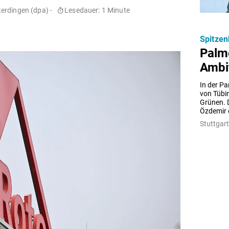
erdingen (dpa) -
Lesedauer: 1 Minute
Spitzen
Palm
Ambi
In der Pa
von Tübin
Grünen. D
Özdemir e
Stuttgart