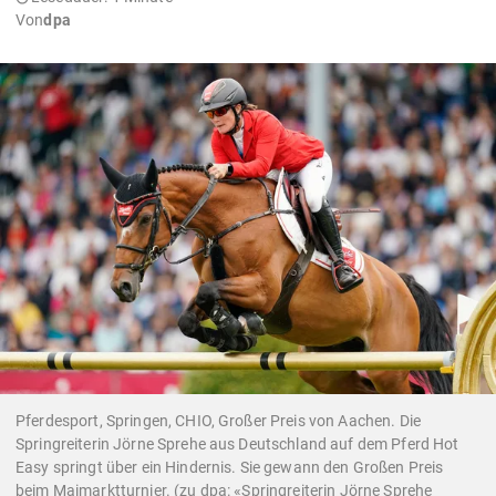
Von
dpa
Pferdesport, Springen, CHIO, Großer Preis von Aachen. Die
Springreiterin Jörne Sprehe aus Deutschland auf dem Pferd Hot
Easy springt über ein Hindernis. Sie gewann den Großen Preis
beim Maimarktturnier. (zu dpa: «Springreiterin Jörne Sprehe