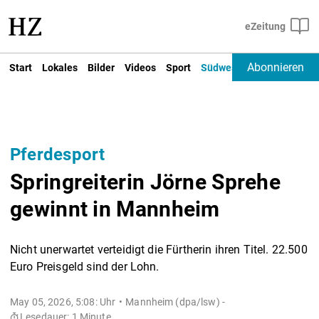
Abonnieren
Start
Lokales
Bilder
Videos
Sport
Südwest
Deutschland un
Pferdesport
Springreiterin Jörne Sprehe
gewinnt in Mannheim
Nicht unerwartet verteidigt die Fürtherin ihren Titel. 22.500
Euro Preisgeld sind der Lohn.
May 05, 2026, 5:08: Uhr
Mannheim (dpa/lsw) -
Lesedauer: 1 Minute