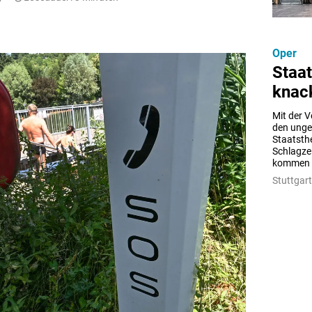
Oper
Staat
knac
Mit der 
den unge
Staatsthe
Schlagzei
kommen w
Stuttgart