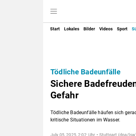
Start
Lokales
Bilder
Videos
Sport
S
Tödliche Badeunfälle
Sichere Badefreuden
Gefahr
Tödliche Badeunfälle häufen sich gerad
kritische Situationen im Wasser.
July 05, 2025, 2:02: Uhr
Stuttgart (dpa/lsw)