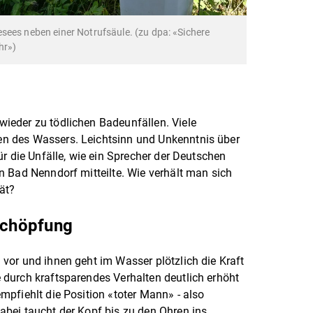
sees neben einer Notrufsäule. (zu dpa: «Sichere
hr»)
eder zu tödlichen Badeunfällen. Viele
 des Wassers. Leichtsinn und Unkenntnis über
r die Unfälle, wie ein Sprecher der Deutschen
 Bad Nenndorf mitteilte. Wie verhält man sich
ät?
rschöpfung
vor und ihnen geht im Wasser plötzlich die Kraft
durch kraftsparendes Verhalten deutlich erhöht
pfiehlt die Position «toter Mann» - also
bei taucht der Kopf bis zu den Ohren ins