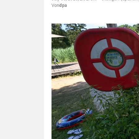
Von
dpa