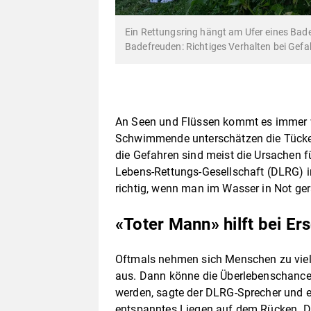
Ein Rettungsring hängt am Ufer eines Bade
Badefreuden: Richtiges Verhalten bei Gefa
An Seen und Flüssen kommt es immer wi
Schwimmende unterschätzen die Tücken
die Gefahren sind meist die Ursachen fü
Lebens-Rettungs-Gesellschaft (DLRG) in
richtig, wenn man im Wasser in Not ger
«Toter Mann» hilft bei E
Oftmals nehmen sich Menschen zu viel 
aus. Dann könne die Überlebenschance 
werden, sagte der DLRG-Sprecher und em
entspanntes Liegen auf dem Rücken. Da