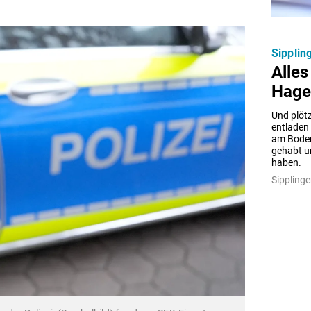
Sippli
Alle
Hage
Und plötzl
entladen 
am Boden
gehabt u
haben.
Sipplinge