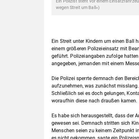
Ein Polizist steht vor einem Einsatzfahrzeu
wegen Streit um Ball»)
Ein Streit unter Kindern um einen Ball
einem größeren Polizeieinsatz mit Be
geführt. Polizeiangaben zufolge hatte
angegeben, jemanden mit einem Messe
Die Polizei sperrte demnach den Berei
aufzunehmen, was zunächst misslang. I
Schließlich sei es doch gelungen, Ko
woraufhin diese nach draußen kamen.
Es habe sich herausgestellt, dass der A
gewesen sei. Demnach stritten sich Kin
Menschen seien zu keinem Zeitpunkt in
es nicht gekommen, sagte ein Polizeisp