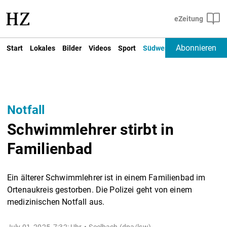
Abonnieren
Start
Lokales
Bilder
Videos
Sport
Südwest
Deutschland un
Notfall
Schwimmlehrer stirbt in
Familienbad
Ein älterer Schwimmlehrer ist in einem Familienbad im
Ortenaukreis gestorben. Die Polizei geht von einem
medizinischen Notfall aus.
July 01, 2025, 7:32: Uhr
Seelbach (dpa/lsw) -