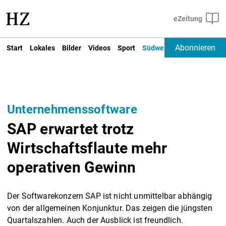
Abonnieren
Start
Lokales
Bilder
Videos
Sport
Südwest
Deutschland un
Unternehmenssoftware
SAP erwartet trotz
Wirtschaftsflaute mehr
operativen Gewinn
Der Softwarekonzern SAP ist nicht unmittelbar abhängig
von der allgemeinen Konjunktur. Das zeigen die jüngsten
Quartalszahlen. Auch der Ausblick ist freundlich.