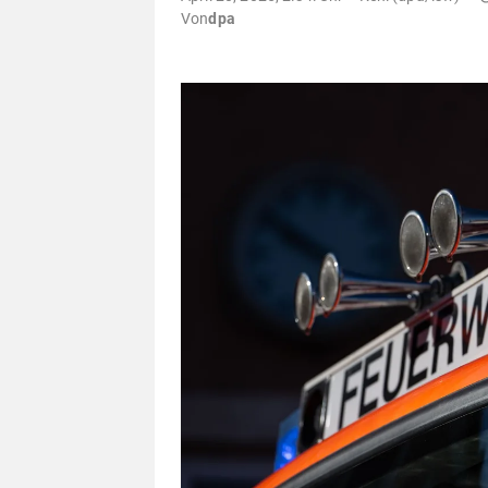
Von
dpa