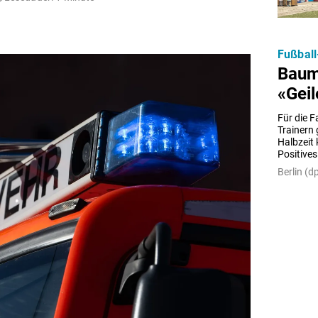
Fußball
Baum
«Geil
Für die F
Trainern 
Halbzeit
Positive
Berlin (dp