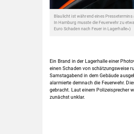
Blaulicht ist während eines Pressetermins
In Hamburg musste die Feuerwehr zu etwa
Euro Schaden nach Feuer in Lagerhalle»)
Ein Brand in der Lagerhalle einer Photo
einen Schaden von schätzungsweise ru
Samstagabend in dem Gebäude ausgebroc
alarmierte demnach die Feuerwehr. Die
gebracht. Laut einem Polizeisprecher 
zunächst unklar.