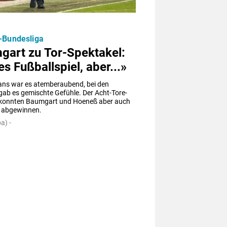
-Bundesliga
gart zu Tor-Spektakel:
es Fußballspiel, aber...»
ans war es atemberaubend, bei den 
gab es gemischte Gefühle. Der Acht-Tore-
 konnten Baumgart und Hoeneß aber auch 
s abgewinnen.
a) -