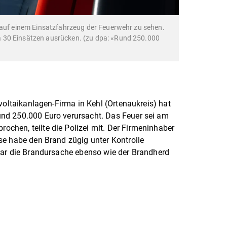
 auf einem Einsatzfahrzeug der Feuerwehr zu sehen.
 30 Einsätzen ausrücken. (zu dpa: «Rund 250.000
voltaikanlagen-Firma in Kehl (Ortenaukreis) hat
nd 250.000 Euro verursacht. Das Feuer sei am
hen, teilte die Polizei mit. Der Firmeninhaber
se habe den Brand zügig unter Kontrolle
war die Brandursache ebenso wie der Brandherd