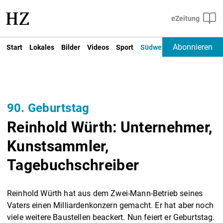
Abonnieren
Start
Lokales
Bilder
Videos
Sport
Südwest
Deutschland un
90. Geburtstag
Reinhold Würth: Unternehmer,
Kunstsammler,
Tagebuchschreiber
Reinhold Würth hat aus dem Zwei-Mann-Betrieb seines
Vaters einen Milliardenkonzern gemacht. Er hat aber noch
viele weitere Baustellen beackert. Nun feiert er Geburtstag.