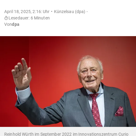
April 18, 2025, 2:16: Uhr
Künzelsau (dpa) -
Lesedauer: 6 Minuten
Von
dpa
Reinhold Würth im September 2022 im Innovationszentrum Curio