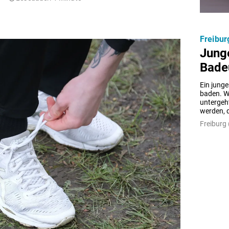
Freibur
Junge
Bade
Ein junge
baden. W
untergeh
werden, d
Freiburg 