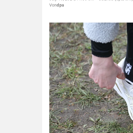
Von
dpa