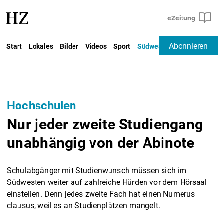
Abonnieren
Start
Lokales
Bilder
Videos
Sport
Südwest
Deutschland un
Hochschulen
Nur jeder zweite Studiengang
unabhängig von der Abinote
Schulabgänger mit Studienwunsch müssen sich im
Südwesten weiter auf zahlreiche Hürden vor dem Hörsaal
einstellen. Denn jedes zweite Fach hat einen Numerus
clausus, weil es an Studienplätzen mangelt.