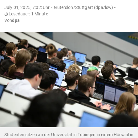
July 01, 2025, 7:02: Uhr
Gütersloh/Stuttgart (dpa/lsw) -
Lesedauer: 1 Minute
Von
dpa
Studenten sitzen an der Universität in Tübingen in einem Hörsaal in