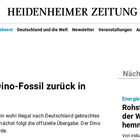
üdwest
Deutschland und die Welt
Newsletter
Veranstaltungen
A
Nächs
Dino-Fossil zurück in
Energie
Rohs
der 
 Ein wohl illegal nach Deutschland gebrachtes
nächst folgt die offizielle Übergabe. Der Dino
hem
rde.
Von Irid