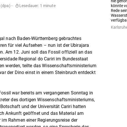
nie gehö
 (dpa) -
Lesedauer: 1 minute
könnte v
Rede sein
Wassersto
verfügba
Karlsruhe
gal nach Baden-Württemberg gebrachtes
ren für viel Aufsehen – nun ist der Ubirajara
n. Am 12. Juni soll das Fossil offiziell an das
rsidade Regional do Cariri im Bundesstaat
en werden, teilte das Wissenschaftsministerium
war der Dino einst in einem Steinbruch entdeckt
 Fossil war bereits am vergangenen Sonntag in
rtreter des dortigen Wissenschaftsministeriums,
otschaft und der Universität Cariri hatten
ch Ankunft geöffnet und das Material am
r im Rahmen einer Regierungsreise der
ransportiert worden, so eine Sprecherin des