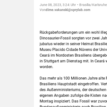
June 08, 2023, 3:24: Uhr
Brasília/Karlsruhe
Von
dime.vakanski@sprylab.com
Rückgabeforderungen um ein wohl ille
Dinosaurier-Fossil sorgten vor zwei Jah
jubatus wieder in seiner Heimat Brasilie
Museu Placido Cidade Nüvens der Unive
Ceará im Nordosten Brasiliens übergeb
in Stuttgart am Dienstag mit. In Ceará 
worden.
Das mehr als 100 Millionen Jahre alte
Brasiliens Hauptstadt eingetroffen. Ve
des Außenministeriums, der deutschen B
eigenen Angaben zufolge die Kisten na
Montag inspiziert. Das Fossil war zuvo
Bundesaußenministerin nach Brasilien t