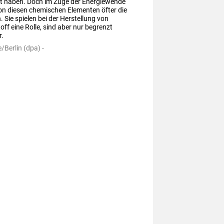
rt haben. Doch im Zuge der Energiewende 
on diesen chemischen Elementen öfter die 
. Sie spielen bei der Herstellung von 
ff eine Rolle, sind aber nur begrenzt 
r.
/Berlin (dpa) -