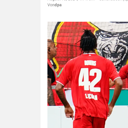
Von
dpa