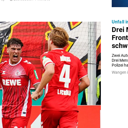
Unfall 
Drei
Fron
schwe
Zwei Aut
Drei Mens
Polizei h
Wangen i