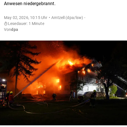
Anwesen niedergebrannt.
May 02, 2026, 10:15 Uhr
Amtzell (dpa/lsw) -
Lesedauer: 1 Minute
Von
dpa