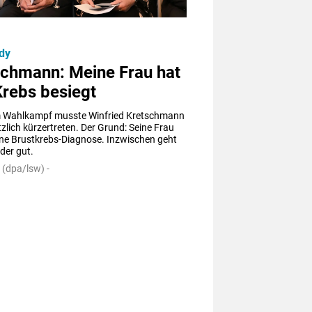
ady
schmann: Meine Frau hat
Krebs besiegt
m Wahlkampf musste Winfried Kretschmann 
zlich kürzertreten. Der Grund: Seine Frau 
ne Brustkrebs-Diagnose. Inzwischen geht 
eder gut.
 (dpa/lsw) -