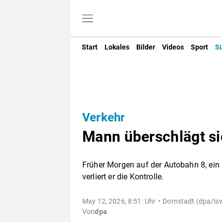
Start
Lokales
Bilder
Videos
Sport
S
Verkehr
Mann überschlägt sic
Früher Morgen auf der Autobahn 8, ein 
verliert er die Kontrolle.
May 12, 2026, 8:51: Uhr
Dornstadt (dpa/lsw
Von
dpa