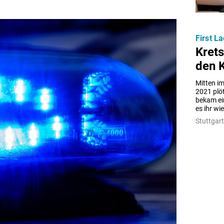
First L
Kret
den 
Mitten i
2021 plöt
bekam ei
es ihr wi
Stuttgart