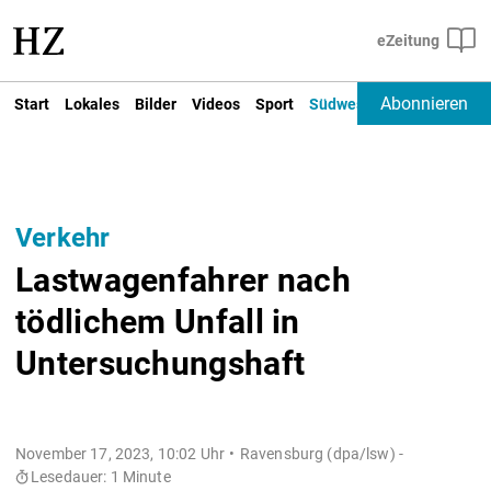
Abonnieren
Start
Lokales
Bilder
Videos
Sport
Südwest
Deutschland un
Verkehr
Lastwagenfahrer nach
tödlichem Unfall in
Untersuchungshaft
November 17, 2023, 10:02 Uhr
Ravensburg (dpa/lsw) -
Lesedauer: 1 Minute