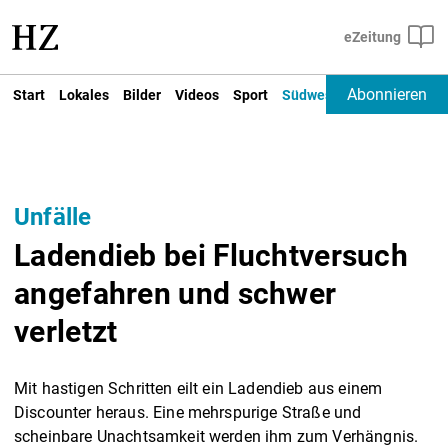
Abonnieren
Start
Lokales
Bilder
Videos
Sport
Südwest
Deutschland un
Unfälle
Ladendieb bei Fluchtversuch
angefahren und schwer
verletzt
Mit hastigen Schritten eilt ein Ladendieb aus einem
Discounter heraus. Eine mehrspurige Straße und
scheinbare Unachtsamkeit werden ihm zum Verhängnis.