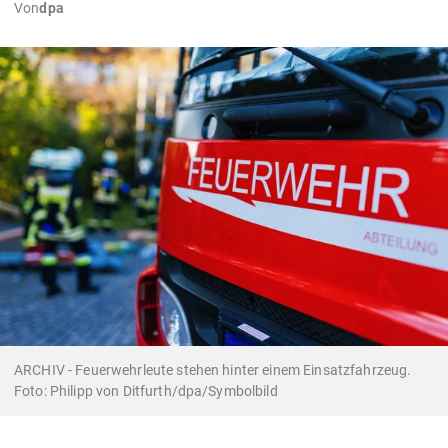
Von
dpa
ARCHIV - Feuerwehrleute stehen hinter einem Einsatzfahrzeug.
Foto: Philipp von Ditfurth/dpa/Symbolbild