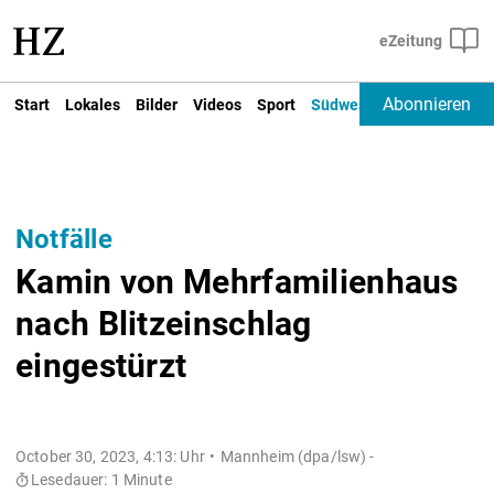
Abonnieren
Start
Lokales
Bilder
Videos
Sport
Südwest
Deutschland un
Notfälle
Kamin von Mehrfamilienhaus
nach Blitzeinschlag
eingestürzt
October 30, 2023, 4:13: Uhr
Mannheim (dpa/lsw) -
Lesedauer: 1 Minute