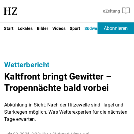
Abonnieren
Start
Lokales
Bilder
Videos
Sport
Südwest
Deutschland un
Wetterbericht
Kaltfront bringt Gewitter –
Tropennächte bald vorbei
Abkühlung in Sicht: Nach der Hitzewelle sind Hagel und
Starkregen möglich. Was Wetterexperten für die nächsten
Tage erwarten.
July 02, 2025, 2:02: Uhr
Stuttgart (dpa/lsw) -