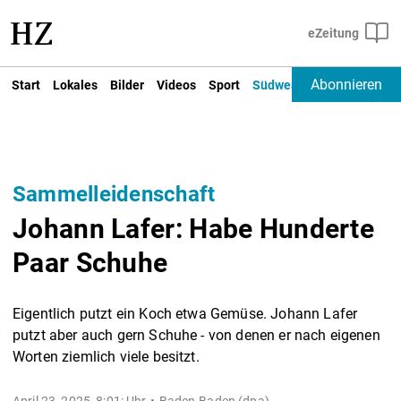
Abonnieren
Start
Lokales
Bilder
Videos
Sport
Südwest
Deutschland un
Sammelleidenschaft
Johann Lafer: Habe Hunderte
Paar Schuhe
Eigentlich putzt ein Koch etwa Gemüse. Johann Lafer
putzt aber auch gern Schuhe - von denen er nach eigenen
Worten ziemlich viele besitzt.
April 23, 2025, 8:01: Uhr
Baden-Baden (dpa) -