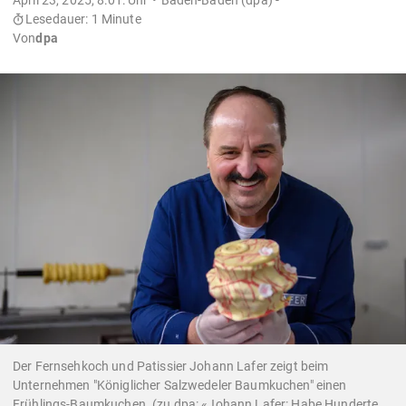
Lesedauer: 1 Minute
Von
dpa
Der Fernsehkoch und Patissier Johann Lafer zeigt beim
Unternehmen "Königlicher Salzwedeler Baumkuchen" einen
Frühlings-Baumkuchen. (zu dpa: «Johann Lafer: Habe Hunderte