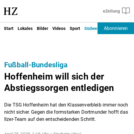
Abonnieren
Start
Lokales
Bilder
Videos
Sport
Südwest
Deutschland un
Fußball-Bundesliga
Hoffenheim will sich der
Abstiegssorgen entledigen
Die TSG Hoffenheim hat den Klassenverbleib immer noch
nicht sicher. Gegen die formstarken Dortmunder hofft das
Ilzer-Team auf den entscheidenden Schritt.
April 25, 2025, 1:18: Uhr
Sinsheim (dpa) -