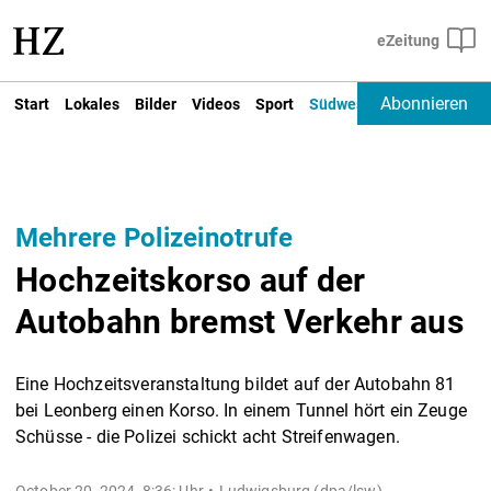
Abonnieren
Start
Lokales
Bilder
Videos
Sport
Südwest
Deutschland un
Mehrere Polizeinotrufe
Hochzeitskorso auf der
Autobahn bremst Verkehr aus
Eine Hochzeitsveranstaltung bildet auf der Autobahn 81
bei Leonberg einen Korso. In einem Tunnel hört ein Zeuge
Schüsse - die Polizei schickt acht Streifenwagen.
October 20, 2024, 8:36: Uhr
Ludwigsburg (dpa/lsw) -