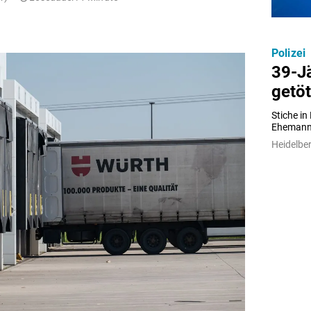
Polizei
39-J
getöt
Stiche in
Ehemann 
Heidelber