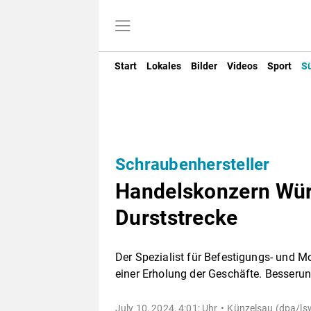
Start
Lokales
Bilder
Videos
Sport
S
Schraubenhersteller
Handelskonzern Wür
Durststrecke
Der Spezialist für Befestigungs- und M
einer Erholung der Geschäfte. Besserung
July 10, 2024, 4:01: Uhr
Künzelsau (dpa/lsw