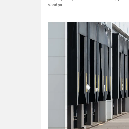
Von
dpa