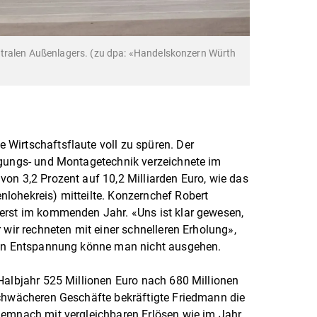
tralen Außenlagers. (zu dpa: «Handelskonzern Würth
Wirtschaftsflaute voll zu spüren. Der
igungs- und Montagetechnik verzeichnete im
on 3,2 Prozent auf 10,2 Milliarden Euro, wie das
lohekreis) mitteilte. Konzernchef Robert
erst im kommenden Jahr. «Uns ist klar gewesen,
 wir rechneten mit einer schnelleren Erholung»,
gen Entspannung könne man nicht ausgehen.
Halbjahr 525 Millionen Euro nach 680 Millionen
schwächeren Geschäfte bekräftigte Friedmann die
demnach mit vergleichbaren Erlösen wie im Jahr