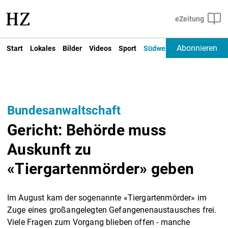
Abonnieren
Start
Lokales
Bilder
Videos
Sport
Südwest
Deutschland un
Bundesanwaltschaft
Gericht: Behörde muss
Auskunft zu
«Tiergartenmörder» geben
Im August kam der sogenannte «Tiergartenmörder» im
Zuge eines großangelegten Gefangenenaustausches frei.
Viele Fragen zum Vorgang blieben offen - manche