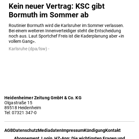
Kein neuer Vertrag: KSC gibt
Bormuth im Sommer ab
Routinier Bormuth wird die Karlsruher im Sommer verlassen. 
Bei einem weiteren Innenverteidiger steht die Entscheidung 
noch aus. Laut Sportchef Freis ist die Kaderplanung aber «in 
vollem Gang».
Karlsruhe (dpa/lsw) -
Heidenheimer Zeitung GmbH & Co. KG
Olgastraße 15
89518 Heidenheim
Tel: 07321 347-0
AGB
Datenschutz
Mediadaten
Impressum
Kündigung
Kontakt
Abonnement, Login, HZ-App: Die wichtigsten Fragen und