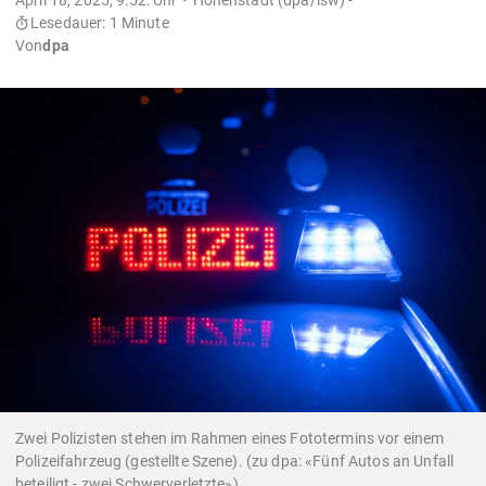
Lesedauer: 1 Minute
Von
dpa
Zwei Polizisten stehen im Rahmen eines Fototermins vor einem
Polizeifahrzeug (gestellte Szene). (zu dpa: «Fünf Autos an Unfall
beteiligt - zwei Schwerverletzte»)