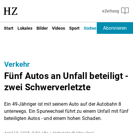
Abonnieren
Start
Lokales
Bilder
Videos
Sport
Südwest
Deutschland un
Verkehr
Fünf Autos an Unfall beteiligt -
zwei Schwerverletzte
Ein 49-Jähriger ist mit seinem Auto auf der Autobahn 8
unterwegs. Ein Spurwechsel führt zu einem Unfall mit fünf
beteiligten Autos - und einem hohen Schaden.
April 18, 2025, 9:52: Uhr
Hohenstadt (dpa/lsw) -