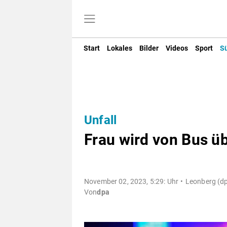
Start
Lokales
Bilder
Videos
Sport
S
Unfall
Frau wird von Bus übe
November 02, 2023, 5:29: Uhr
Leonberg (dp
Von
dpa