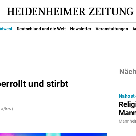
üdwest
Deutschland und die Welt
Newsletter
Veranstaltungen
A
Nächs
rrollt und stirbt
Nahost-
Relig
a/lsw) -
Mann
Mannheim