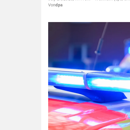
Von
dpa