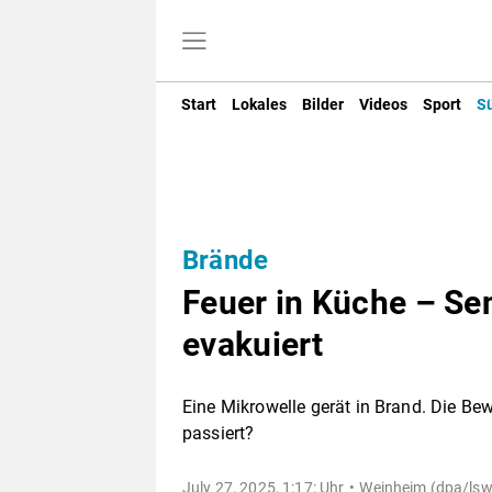
Start
Lokales
Bilder
Videos
Sport
S
Brände
Feuer in Küche – S
evakuiert
Eine Mikrowelle gerät in Brand. Die B
passiert?
July 27, 2025, 1:17: Uhr
Weinheim (dpa/lsw)