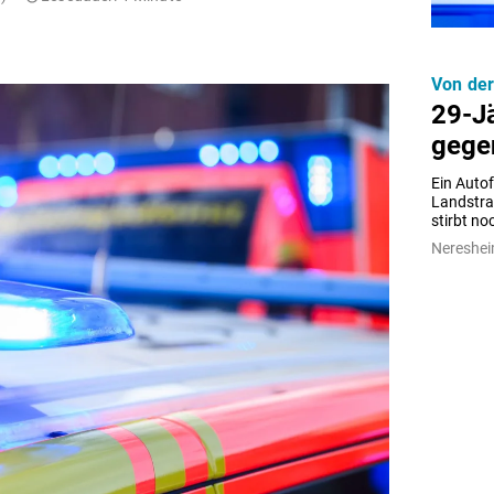
Von de
29-Jä
gege
Ein Auto
Landstraß
stirbt no
Nereshei