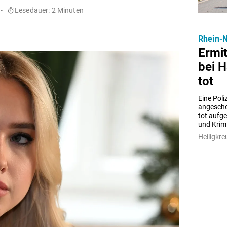
-
Lesedauer: 2 Minuten
Rhein-N
Ermi
bei 
tot
Eine Poli
angescho
tot aufg
und Krimi
Heiligkre