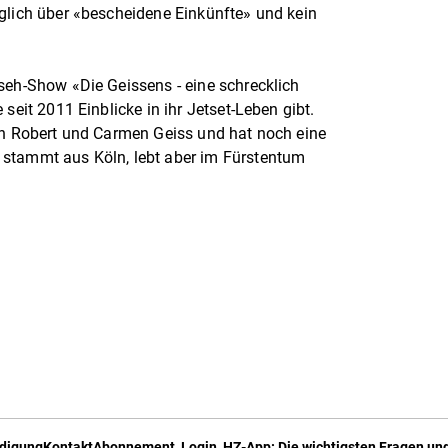
glich über «bescheidene Einkünfte» und kein
seh-Show «Die Geissens - eine schrecklich
seit 2011 Einblicke in ihr Jetset-Leben gibt.
on Robert und Carmen Geiss und hat noch eine
 stammt aus Köln, lebt aber im Fürstentum
digung
Kontakt
Abonnement, Login, HZ-App: Die wichtigsten Fragen und