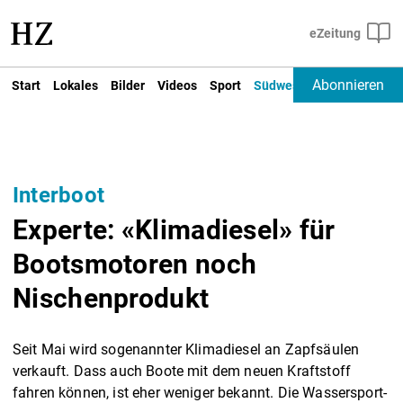
Abonnieren
Start
Lokales
Bilder
Videos
Sport
Südwest
Deutschland un
Interboot
Experte: «Klimadiesel» für
Bootsmotoren noch
Nischenprodukt
Seit Mai wird sogenannter Klimadiesel an Zapfsäulen
verkauft. Dass auch Boote mit dem neuen Kraftstoff
fahren können, ist eher weniger bekannt. Die Wassersport-