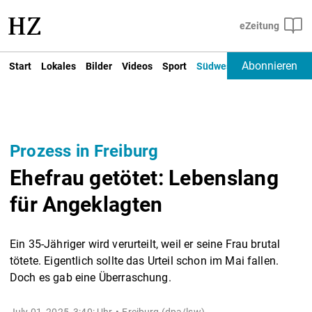
Abonnieren
Start
Lokales
Bilder
Videos
Sport
Südwest
Deutschland un
Prozess in Freiburg
Ehefrau getötet: Lebenslang
für Angeklagten
Ein 35-Jähriger wird verurteilt, weil er seine Frau brutal
tötete. Eigentlich sollte das Urteil schon im Mai fallen.
Doch es gab eine Überraschung.
July 01, 2025, 3:40: Uhr
Freiburg (dpa/lsw) -