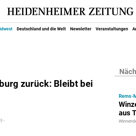
üdwest
Deutschland und die Welt
Newsletter
Veranstaltungen
A
Nächs
burg zurück: Bleibt bei
Rems-M
Winze
aus T
) -
Winnende