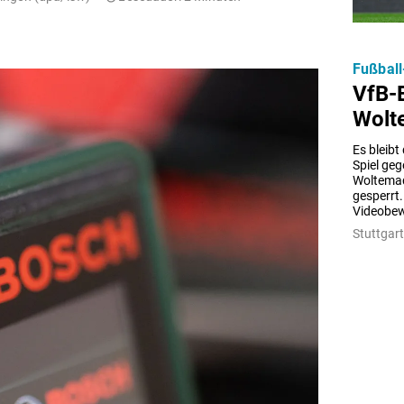
Fußball
VfB-
Wolt
Es bleibt
Spiel geg
Woltemade
gesperrt.
Videobew
Stuttgart