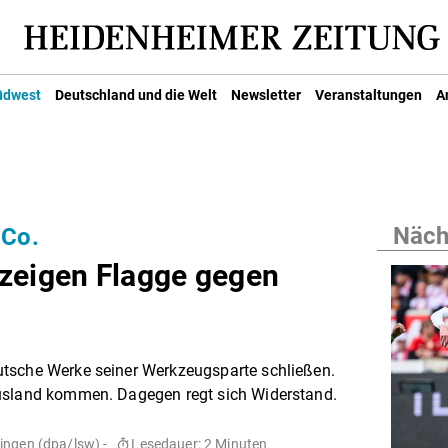
üdwest
Deutschland und die Welt
Newsletter
Veranstaltungen
A
Nächs
 Co.
zeigen Flagge gegen
tsche Werke seiner Werkzeugsparte schließen.
Ausland kommen. Dagegen regt sich Widerstand.
ingen (dpa/lsw) -
Lesedauer: 2 Minuten