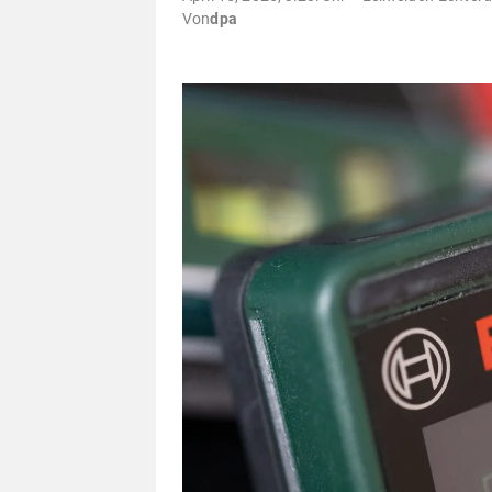
Von
dpa