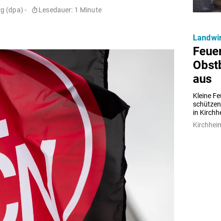
g (dpa) -
Lesedauer: 1 Minute
Landwir
Feuer
Obst
aus
Kleine Fe
schützen
in Kirch
Kirchhei