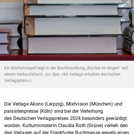
Ein Bücherstapel liegt in der Buchhandlung „Bücher im Bogen“ auf
einem Verkaufstisch. (zu dpa: «84 Verlage erhalten deutschen
Verlagspreis»)
Die Verlage Akono (Leipzig), Mixtvision (München) und
parasitenpresse (Köln) sind bei der Verleihung
des Deutschen Verlagspreises 2024 besonders gewürdigt
worden. Kulturministerin Claudia Roth (Grüne) verlieh den
drei Verlagen auf der Frankfurter Buchmesse jeweils einen