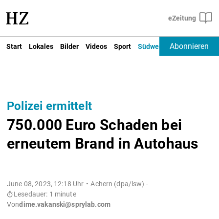
Abonnieren
Start
Lokales
Bilder
Videos
Sport
Südwest
Deutschland un
Polizei ermittelt
750.000 Euro Schaden bei
erneutem Brand in Autohaus
June 08, 2023, 12:18 Uhr
Achern (dpa/lsw) -
Lesedauer: 1 minute
Von
dime.vakanski@sprylab.com