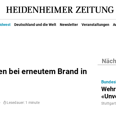
üdwest
Deutschland und die Welt
Newsletter
Veranstaltungen
A
Nächs
n bei erneutem Brand in
Bundes
Wehr
«Unve
-
Lesedauer: 1 minute
Stuttgart