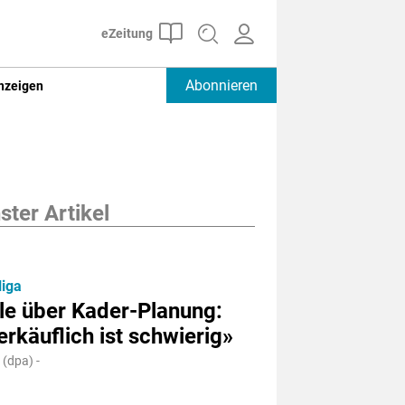
Abonnieren
nzeigen
ter Artikel
liga
le über Kader-Planung:
rkäuflich ist schwierig»
 (dpa) -